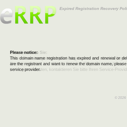
Expired Registration Recovery Pol
Please notice:
Bitte beachten Sie:
This domain name registration has expired and renewal or dele
Diese Domainregistrierung ist abgelaufen und die Verläng
are the registrant and want to renew the domain name, please 
Domain stehen an. Wenn Sie der Registrant sind und di
service provider.
verlängern möchten, kontaktieren Sie bitte Ihren Service-Provid
© 2026