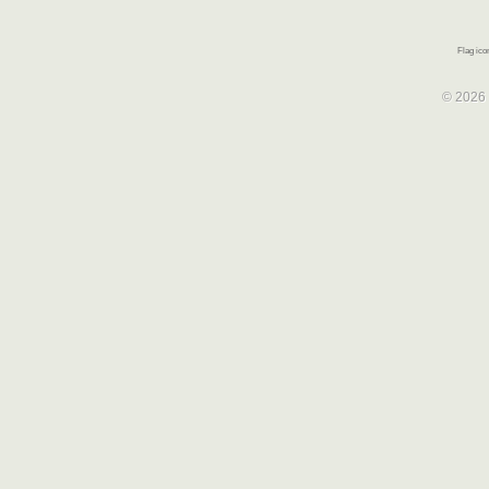
Flag ic
© 2026