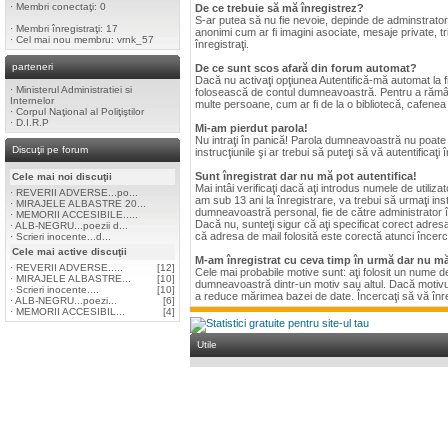
·
Membri conectaţi: 0
De ce trebuie să mă înregistrez?
S-ar putea să nu fie nevoie, depinde de adminstratorul
·
Membri înregistraţi: 17
anonimi cum ar fi imagini asociate, mesaje private, t
·
Cel mai nou membru:
vrnk_57
înregistraţi.
parteneri
De ce sunt scos afară din forum automat?
Dacă nu activaţi opţiunea Autentifică-mă automat la fi
·
Ministerul Administratiei si
folosească de contul dumneavoastră. Pentru a rămâne 
Internelor
multe persoane, cum ar fi de la o bibliotecă, cafenea 
·
Corpul Naţional al Poliţiştilor
·
D.I.R.P
Mi-am pierdut parola!
Nu intraţi în panică! Parola dumneavoastră nu poate fi 
Discuţii pe forum
instrucţiunile şi ar trebui să puteţi să vă autentificaţi 
Sunt înregistrat dar nu mă pot autentifica!
Cele mai noi discuţii
Mai intâi verificaţi dacă aţi introdus numele de utili
·
REVERII ADVERSE...po...
am sub 13 ani la înregistrare, va trebui să urmaţi instr
·
MIRAJELE ALBASTRE 20...
dumneavoastră personal, fie de către administrator înai
·
MEMORII ACCESIBILE.....
Dacă nu, sunteţi sigur că aţi specificat corect adresa
·
ALB-NEGRU...poezii d...
că adresa de mail folosită este corectă atunci încerca
·
Scrieri inocente...d...
Cele mai active discuţii
M-am înregistrat cu ceva timp în urmă dar nu mă
·
REVERII ADVERSE.....
[12]
Cele mai probabile motive sunt: aţi folosit un nume de 
·
MIRAJELE ALBASTRE...
[10]
dumneavoastră dintr-un motiv sau altul. Dacă motivul 
·
Scrieri inocente....
[10]
a reduce mărimea bazei de date. Încercaţi să vă înregis
·
ALB-NEGRU...poezi...
[6]
·
MEMORII ACCESIBIL...
[4]
Utile