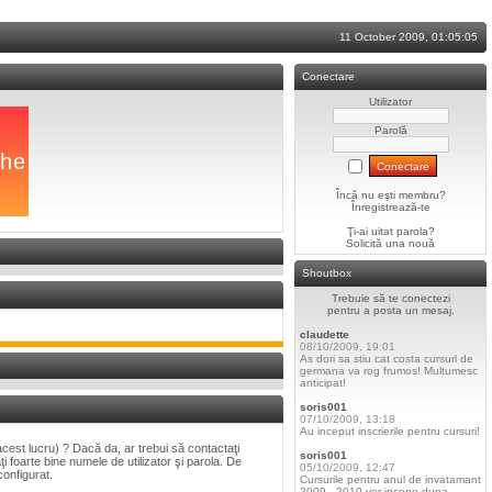
11 October 2009, 01:05:05
Conectare
Utilizator
Parolă
Încă nu eşti membru?
Înregistrează-te
Ţi-ai uitat parola?
Solicită una nouă
Shoutbox
Trebuie să te conectezi
pentru a posta un mesaj.
claudette
08/10/2009, 19:01
As dori sa stiu cat costa cursurl de
germana va rog frumos! Multumesc
anticipat!
soris001
07/10/2009, 13:18
Au inceput inscrierile pentru cursuri!
 acest lucru) ? Dacă da, ar trebui să contactaţi
soris001
ţi foarte bine numele de utilizator şi parola. De
05/10/2009, 12:47
configurat.
Cursurile pentru anul de invatamant
2009 - 2010 vor incepe dupa