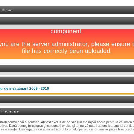
·
Contact
lui de invatamant 2009 - 2010
 înregistrare
istraţi pentru a vă autentifica. Aţi fost exclus de pe site (un mesaj vă apare pentru a vă indica
ivul. Dacă sunteţi înregistrat şi nu sunteţi exclus şi tot nu vă puteţi autentifica, atunci verifica
te soluţia, luaţi legătura cu administratorul forumului pentru că forumul ar putea fi incorect 