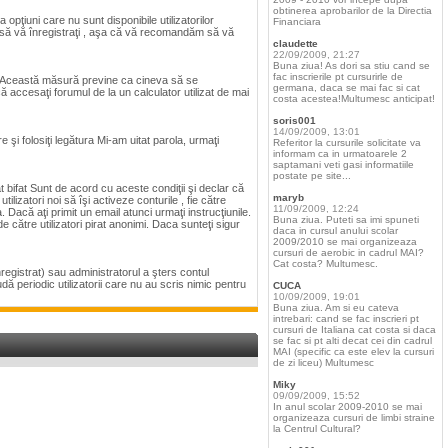
obtinerea aprobarilor de la Directia
pţiuni care nu sunt disponibile utilizatorilor
Financiara
te să vă înregistraţi , aşa că vă recomandăm să vă
claudette
22/09/2009, 21:27
Buna ziua! As dori sa stiu cand se
fac inscrierile pt cursurirle de
ită. Această măsură previne ca cineva să se
germana, daca se mai fac si cat
 accesaţi forumul de la un calculator utilizat de mai
costa acestea!Multumesc anticipat!
soris001
14/09/2009, 13:01
 şi folosiţi legătura Mi-am uitat parola, urmaţi
Referitor la cursurile solicitate va
informam ca in urmatoarele 2
saptamani veti gasi informatiile
postate pe site...
t bifat Sunt de acord cu aceste condiţii şi declar că
maryb
ilizatori noi să îşi activeze conturile , fie către
11/09/2009, 12:24
 Dacă aţi primit un email atunci urmaţi instrucţiunile.
Buna ziua. Puteti sa imi spuneti
 către utilizatori pirat anonimi. Daca sunteţi sigur
daca in cursul anului scolar
2009/2010 se mai organizeaza
cursuri de aerobic in cadrul MAI?
Cat costa? Multumesc.
înregistrat) sau administratorul a şters contul
ă periodic utilizatorii care nu au scris nimic pentru
CUCA
10/09/2009, 19:01
Buna ziua. Am si eu cateva
intrebari: cand se fac inscrieri pt
cursuri de Italiana cat costa si daca
se fac si pt alti decat cei din cadrul
MAI (specific ca este elev la cursuri
de zi liceu) Multumesc
Miky
09/09/2009, 15:52
In anul scolar 2009-2010 se mai
organizeaza cursuri de limbi straine
la Centrul Cultural?