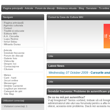
Pagina principală
·
Articole
·
Forum de discuţii
·
Biblioteca virtuala
·
Blog
·
Sanatate
·
Tv online
Navigare
Cursuri la Casa de Cultura MAI
·
Pagina principală
·
Agenda culturala
·
Cursuri
·
Traditii si educatie
·
Editura MAI
·
A.A. Ciocarlia
·
Lupu Rednic
·
Ionut Sidau
·
Mihaela Gurau
·
Articole
·
Întrebări frecvente
·
Forum de discuţii
Utile
·
Galerie foto
·
Videoclip
·
Despre noi
Latest News
·
Contactaţi-ne
·
Căutare
Wednesday, 07 October 2009
-
Cursurile anu
·
Meteo
·
Carti - harti
·
Jocuri online
Utile
·
Messenger
·
Dimitrie Cantemir
·
Legături pe internet
·
Categorii de ştiri
Întrebări frecvente: Probleme de autentificare şi
·
Site Map
De ce nu mă pot autentifica?
V-aţi înregistrat? Serios vorbind, trebuie să vă înreg
Utilizatori conectaţi
adminstratorul site-ului sau forumului pentru a afla mot
obicei, aceasta este problema. Dacă nici aceasta nu es
·
Vizitatori conectaţi: 1