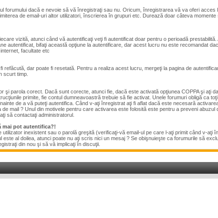
 forumului dacă e nevoie să vă înregistraţi sau nu. Oricum, înregistrarea vă va oferi acces la o
rimiterea de email-uri altor utilizatori, înscrierea în grupuri etc. Durează doar câteva momen
ecare vizită, atunci când vă autentificaţi veţi fi autentificat doar pentru o perioadă prestabil
autentificat, bifaţi această opţiune la autentificare, dar acest lucru nu este recomandat dacă
internet, facultate etc
refăcută, dar poate fi resetată. Pentru a realiza acest lucru, mergeţi la pagina de autentificare
în scurt timp.
zator şi parola corect. Dacă sunt corecte, atunci fie, dacă este activată opţiunea COPPA şi aţi da
ucţiunile primite, fie contul dumneavoastră trebuie să fie activat. Unele forumuri obligă ca toţi ut
nte de a vă puteţi autentifica. Când v-aţi înregistrat aţi fi aflat dacă este necesară activarea.
 de mail ? Unul din motivele pentru care activarea este folosită este pentru a preveni abuzul de
ţi să contactaţi administratorul.
 mai pot autentifica?!
utilizator inexistent sau o parolă greşită (verificaţi-vă email-ul pe care l-aţi primit când v-aţi 
este al doilea, atunci poate nu aţi scris nici un mesaj ? Se obişnuieşte ca forumurile să exclud
traţi din nou şi să vă implicaţi în discuţii.