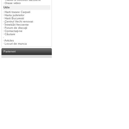
·
Orase video
Utile
·
Harti trasee Carpati
·
Harta judetelor
·
Harti Bucuresti
·
Centrul Vechi renovat
·
Întrebări frecvente
·
Forum de discuţii
·
Contactaţi-ne
·
Căutare
·
·
Articles
·
Locuri de munca
Parteneri