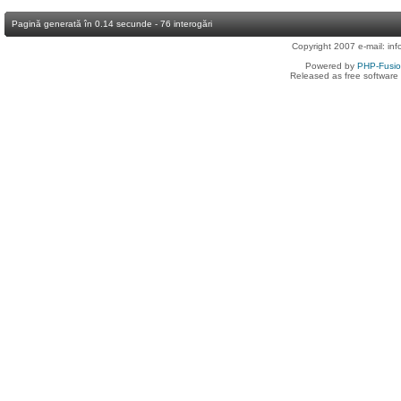
Pagină generată în 0.14 secunde - 76 interogări
Copyright 2007 e-mail:
in
Powered by
PHP-Fusi
Released as free software