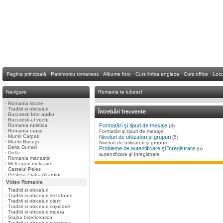
Pagina principală
·
Patrimoniu romanesc
·
Albume foto
·
Curs limba engleza
·
Curs office
·
Locu
Navigare
Romania te iubesc!
·
Romania istorie
·
Traditii si obiceiuri
Întrebări frecvente
·
Bucuresti foto audio
·
Bucuresti-ul vechi
·
Romania turistica
Formatări şi tipuri de mesaje
(3)
·
Romania orase
Formatări şi tipuri de mesaje
·
Muntii Carpati
Niveluri de utilizatori şi grupuri
(5)
·
Muntii Bucegi
Niveluri de utilizatori şi grupuri
·
Delta Dunarii
Probleme de autentificare şi înregistrare
(6)
·
Delta
autentificare şi înregistrare
·
Romania manastiri
·
Meleaguri moldave
·
Castelul Peles
·
Pestera Piatra Altarului
Video Romania
·
Traditii si obiceiuri
·
Traditii si obiceiuri sezatoare
·
Traditii si obiceiuri oierit
·
Traditii si obiceiuri cojocarie
·
Traditii si obiceiuri moara
·
Slujba bisericeasca
·
Traditii si obiceiuri sanziene