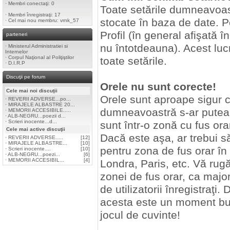
·
Membri conectaţi: 0
Toate setările dumneavoast
·
Membri înregistraţi: 17
stocate în baza de date. Pe
·
Cel mai nou membru:
vrnk_57
Profil (în general afişată 
parteneri
nu întotdeauna). Acest luc
·
Ministerul Administratiei si
Internelor
·
Corpul Naţional al Poliţiştilor
toate setările.
·
D.I.R.P
Discuţii pe forum
Orele nu sunt corecte!
Cele mai noi discuţii
Orele sunt aproape sigur 
·
REVERII ADVERSE...po...
·
MIRAJELE ALBASTRE 20...
dumneavoastră s-ar putea s
·
MEMORII ACCESIBILE.....
·
ALB-NEGRU...poezii d...
·
Scrieri inocente...d...
sunt într-o zonă cu fus orar
Cele mai active discuţii
Dacă este aşa, ar trebui să
·
REVERII ADVERSE.....
[12]
·
MIRAJELE ALBASTRE...
[10]
pentru zona de fus orar în 
·
Scrieri inocente....
[10]
·
ALB-NEGRU...poezi...
[6]
·
MEMORII ACCESIBIL...
[4]
Londra, Paris, etc. Vă ru
zonei de fus orar, ca majori
de utilizatorii înregistraţi.
acesta este un moment bun
jocul de cuvinte!