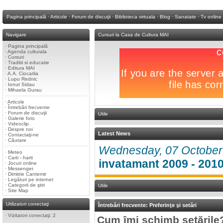
Pagina principală
·
Articole
·
Forum de discuţii
·
Biblioteca virtuala
·
Blog
·
Sanatate
·
Tv online
Navigare
Cursuri la Casa de Cultura MAI
·
Pagina principală
·
Agenda culturala
·
Cursuri
·
Traditii si educatie
·
Editura MAI
·
A.A. Ciocarlia
·
Lupu Rednic
·
Ionut Sidau
·
Mihaela Gurau
·
Articole
·
Întrebări frecvente
·
Forum de discuţii
Utile
·
Galerie foto
·
Videoclip
·
Despre noi
Latest News
·
Contactaţi-ne
·
Căutare
Wednesday, 07 Octobe
·
Meteo
·
Carti - harti
invatamant 2009 - 201
·
Jocuri online
·
Messenger
·
Dimitrie Cantemir
·
Legături pe internet
·
Categorii de ştiri
Utile
·
Site Map
Utilizatori conectaţi
Întrebări frecvente: Preferinţe şi setări
·
Vizitatori conectaţi: 2
Cum îmi schimb setările