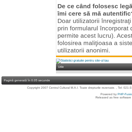
De ce când folosesc legăt
îmi cere să mă autentific
Doar utilizatorii înregistraţ
prin formularul încorporat
permite acest lucru). Aces
folosirea maliţioasa a sis
utilizatorii anonimi.
Utile
Pagină generată în 0.05 secunde
Copyright 2007 Centrul Cultural M.A.I. Toate drepturile rezervate. , Tel: 021
Powered by
PHP-Fusi
Released as free software