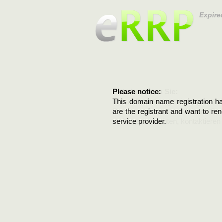
Expire
Please notice:
Bitte beachten Sie:
This domain name registration ha
Diese Domainregistrierung ist 
are the registrant and want to re
Domain stehen an. Wenn Sie d
service provider.
verlängern möchten, kontaktieren S