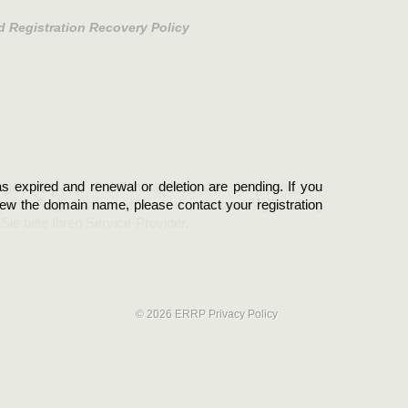
d Registration Recovery Policy
s expired and renewal or deletion are pending. If you
abgelaufen und die Verlängerung oder Löschung der
new the domain name, please contact your registration
er Registrant sind und die Domainregistrierung
ie bitte Ihren Service-Provider.
© 2026 ERRP
Privacy Policy