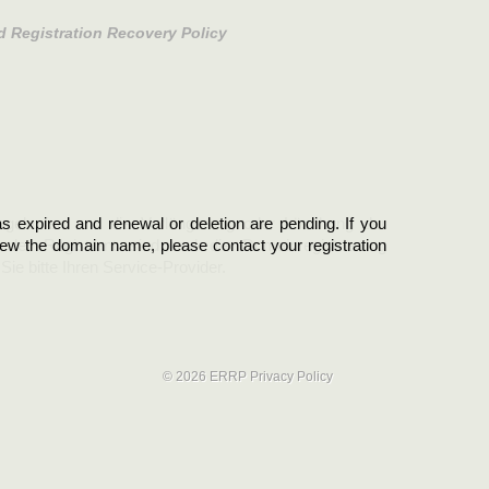
d Registration Recovery Policy
s expired and renewal or deletion are pending. If you
abgelaufen und die Verlängerung oder Löschung der
new the domain name, please contact your registration
er Registrant sind und die Domainregistrierung
ie bitte Ihren Service-Provider.
© 2026 ERRP
Privacy Policy