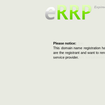
Expire
Please notice:
Bitte beachten Sie:
This domain name registration ha
Diese Domainregistrierung ist 
are the registrant and want to re
Domain stehen an. Wenn Sie d
service provider.
verlängern möchten, kontaktieren S