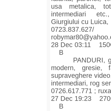
usa metalica, tot
intermediari etc
Giurgiului cu Luica,
0723.837.62
robymar80@yahoo
28 Dec 03:11 150
B
PANDURI, garson
modern, gresie, f
supraveghere video, 
intermediari, rog ser
0726.617.771 ;
rux
27 Dec 19:23 270
B