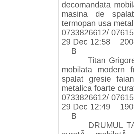
decomandata mobila
masina de spalat
termopan usa metali
0733826612/ 0761
29 Dec 12:58 200
B
Titan Grigorescu
mobilata modern f
spalat gresie fai
metalica foarte cura
0733826612/ 0761
29 Dec 12:49 190
B
DRUMUL TABEREI