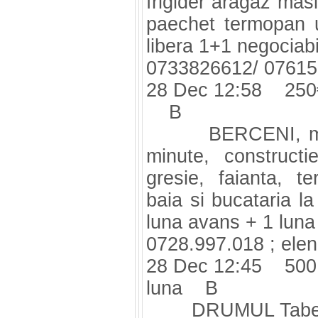
frigider aragaz masi
paechet termopan u
libera 1+1 negociabi
0733826612/ 0761
28 Dec 12:58 250
B
BERCENI, metrou
minute, constructi
gresie, faianta, t
baia si bucataria la
luna avans + 1 luna
0728.997.018 ;
ele
28 Dec 12:45 500
luna B
DRUMUL Taberei o