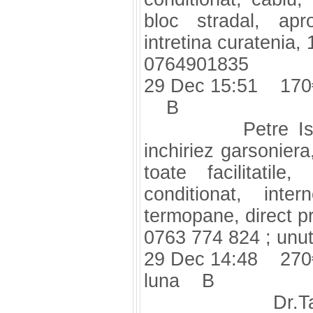
bloc stradal, apr
intretina curatenia,
0764901835
29 Dec 15:51 170
B
Petre Ispires
inchiriez garsoniera,
toate facilitatil
conditionat, inte
termopane, direct p
0763 774 824 ;
unu
29 Dec 14:48 270
luna B
Dr.Taberii-F