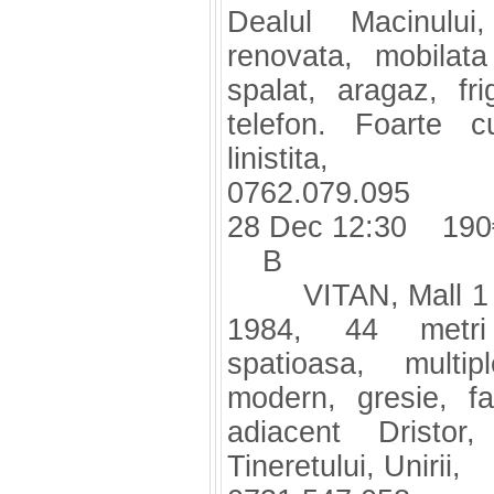
Dealul Macinului
renovata, mobilat
spalat, aragaz, frig
telefon. Foarte c
linistita,
0762.079.095
28 Dec 12:30 190
B
VITAN, Mall 1 min
1984, 44 metri 
spatioasa, multip
modern, gresie, fa
adiacent Dristor
Tineretului, Unirii,