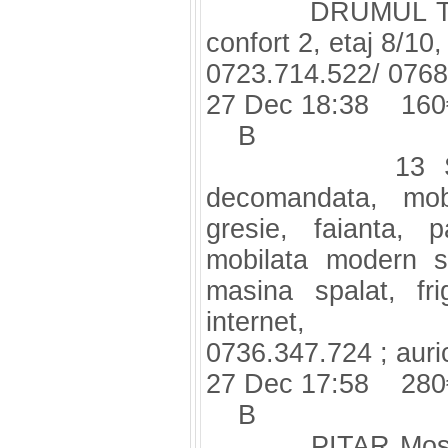
DRUMUL Taberei-
confort 2, etaj 8/10,
0723.714.522/ 0768
27 Dec 18:38 160
B
13 SEPTEMB
decomandata, mobi
gresie, faianta, 
mobilata modern si
masina spalat, frig
internet,
0736.347.724 ;
aur
27 Dec 17:58 280
B
PITAR Mos, gars