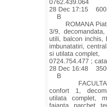
0762.439.064
28 Dec 17:15 600
B
ROMANA Piata, st
3/9, decomandata,
utili, balcon inchis
imbunatatiri, centra
si utilata complet,
0724.754.477 ;
cat
28 Dec 16:48 350
B
FACULTATEA Hy
confort 1, decom
utilata complet, 
faianta, parchet, te