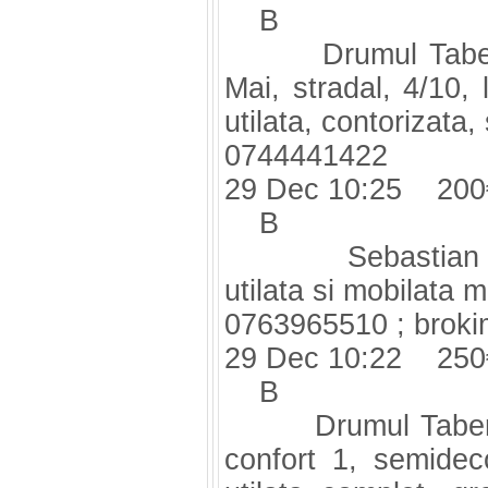
B
Drumul Taberei 
Mai, stradal, 4/10, 
utilata, contorizata
0744441422
29 Dec 10:25 200
B
Sebastian Gars 
utilata si mobilata m
0763965510 ;
brok
29 Dec 10:22 250
B
Drumul Taberei D
confort 1, semidec