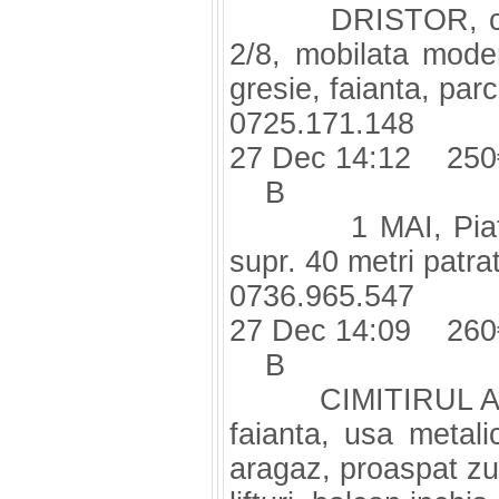
DRISTOR, confor
2/8, mobilata modern
gresie, faianta, parc
0725.171.148
27 Dec 14:12 250
B
1 MAI, Piata, c
supr. 40 metri patrat
0736.965.547
27 Dec 14:09 260
B
CIMITIRUL Armene
faianta, usa metalic
aragaz, proaspat zug