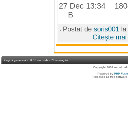
27 Dec 13:34 180
B
Postat de
soris001
la
Citeşte mai
Pagină generată în 0.36 secunde - 76 interogări
Copyright 2007 e-mail:
in
Powered by
PHP-Fusi
Released as free software