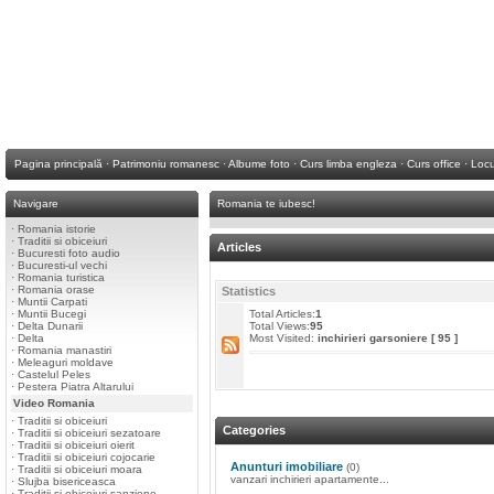
Pagina principală
·
Patrimoniu romanesc
·
Albume foto
·
Curs limba engleza
·
Curs office
·
Locu
Navigare
Romania te iubesc!
·
Romania istorie
·
Traditii si obiceiuri
Articles
·
Bucuresti foto audio
·
Bucuresti-ul vechi
·
Romania turistica
·
Romania orase
Statistics
·
Muntii Carpati
·
Muntii Bucegi
Total Articles:
1
·
Delta Dunarii
Total Views:
95
·
Delta
Most Visited:
inchirieri garsoniere
[ 95 ]
·
Romania manastiri
·
Meleaguri moldave
·
Castelul Peles
·
Pestera Piatra Altarului
Video Romania
·
Traditii si obiceiuri
Categories
·
Traditii si obiceiuri sezatoare
·
Traditii si obiceiuri oierit
·
Traditii si obiceiuri cojocarie
Anunturi imobiliare
(0)
·
Traditii si obiceiuri moara
vanzari inchirieri apartamente...
·
Slujba bisericeasca
·
Traditii si obiceiuri sanziene