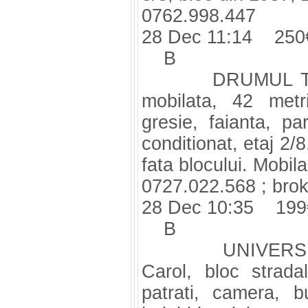
0762.998.447
28 Dec 11:14 250
B
DRUMUL Taberei,
mobilata, 42 metri
gresie, faianta, pa
conditionat, etaj 2/
fata blocului. Mobil
0727.022.568 ;
bro
28 Dec 10:35 199
B
UNIVERSITATE,
Carol, bloc strad
patrati, camera, b