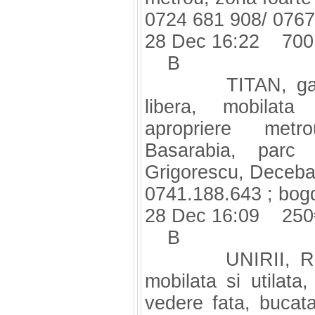
0724 681 908/ 0767
28 Dec 16:22 700
B
TITAN, garsoni
libera, mobilata 
apropriere metro
Basarabia, parc
Grigorescu, Decebal
0741.188.643 ;
bog
28 Dec 16:09 250
B
UNIRII, Rond A
mobilata si utilata,
vedere fata, bucatar