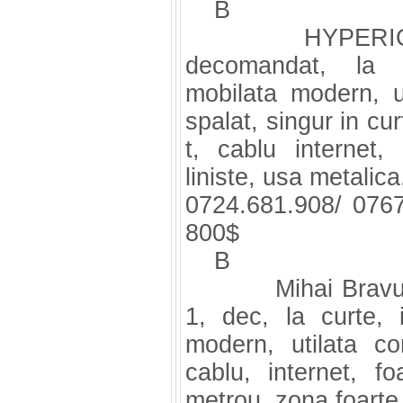
B
HYPERION Facu
decomandat, la c
mobilata modern, u
spalat, singur in cur
t, cablu internet,
liniste, usa metalica,
0724.681.908/ 07
800$
B
Mihai Bravu Met
1, dec, la curte, 
modern, utilata c
cablu, internet, f
metrou, zona foarte 