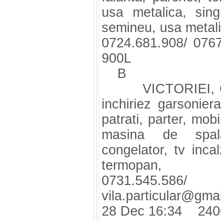
usa metalica, sing
semineu, usa metalic
0724.681.908/ 07
900L
B
VICTORIEI, Guver
inchiriez garsonier
patrati, parter, mob
masina de spalat
congelator, tv incal
termopan,
0731.545.58
vila.particular@gma
28 Dec 16:34 240