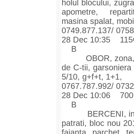
holul blocului, zugr
apometre, reparti
masina spalat, mobil
0749.877.137/ 0758
28 Dec 10:35 115
B
OBOR, zona, Tei
de C-tii, garsoniera 
5/10, g+f+t, 1+1,
0767.787.992/ 0732
28 Dec 10:06 700
B
BERCENI, inchiri
patrati, bloc nou 20
faianta, parchet, t