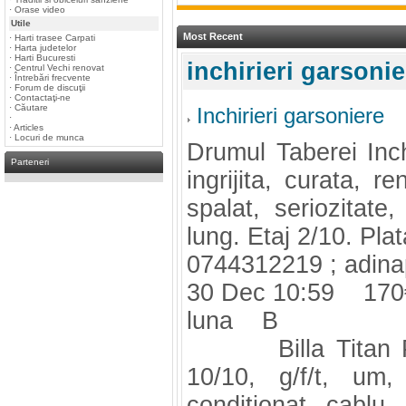
·
Orase video
Utile
Most Recent
·
Harti trasee Carpati
·
Harta judetelor
·
Harti Bucuresti
inchirieri garsonie
·
Centrul Vechi renovat
·
Întrebări frecvente
·
Forum de discuţii
·
Contactaţi-ne
·
Căutare
Inchirieri garsoniere
·
·
Articles
·
Locuri de munca
Drumul Taberei Inch
Parteneri
ingrijita, curata, r
spalat, seriozitate,
lung. Etaj 2/10. Pla
0744312219 ;
adin
30 Dec 10:59 170
luna B
Billa Titan Part
10/10, g/f/t, um,
conditionat, cablu,