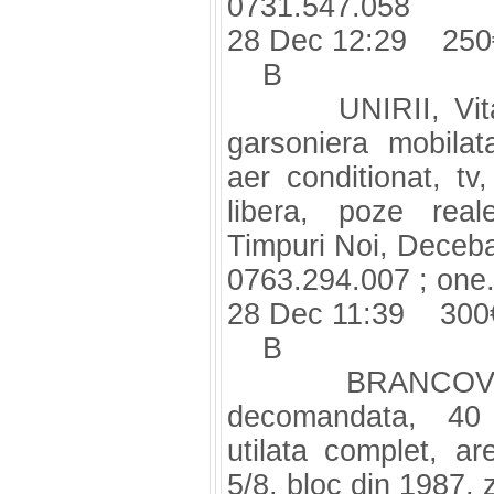
0731.547.058
28 Dec 12:29 250
B
UNIRII, Vitan, M
garsoniera mobilat
aer conditionat, tv,
libera, poze reale
Timpuri Noi, Decebal
0763.294.007 ;
one
28 Dec 11:39 300
B
BRANCOVEANU, 
decomandata, 40 m
utilata complet, are
5/8, bloc din 1987, zo