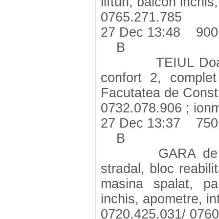
lifturi, balcon inchis
0765.271.785
27 Dec 13:48 900
B
TEIUL Doamnei,
confort 2, complet
Facutatea de Constr
0732.078.906 ;
ion
27 Dec 13:37 750
B
GARA de Nord,
stradal, bloc reabilit
masina spalat, pa
inchis, apometre, in
0720.425.031/ 0760