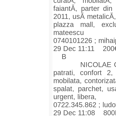
curatĂ, mobilatĂ, 
faiantĂ, parter din 
2011, usĂ metalicĂ,
plazza mall, excl
mateescu
0740101226 ;
miha
29 Dec 11:11 200
B
NICOLAE Grigor
patrati, confort 2,
mobilata, contorizat
spalat, parchet, us
urgent, libera,
0722.345.862 ;
lud
29 Dec 11:08 800