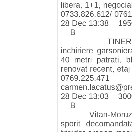
libera, 1+1, negociab
0733.826.612/ 0761
28 Dec 13:38 195
B
TINERETULUI,
inchiriere garsonie
40 metri patrati, bl
renovat recent, etaj
0769.
carmen.lacatus@prez
28 Dec 13:03 300
B
Vitan-Moruzzi ap
sporit decomandat