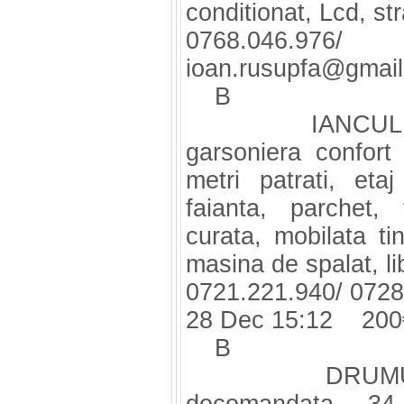
conditionat, Lcd, str
0768.046.97
ioan.rusupfa@gmai
B
IANCULUI, Mc
garsoniera confort
metri patrati, eta
faianta, parchet,
curata, mobilata tin
masina de spalat, lib
0721.221.940/ 0728
28 Dec 15:12 200
B
DRUMUL Taber