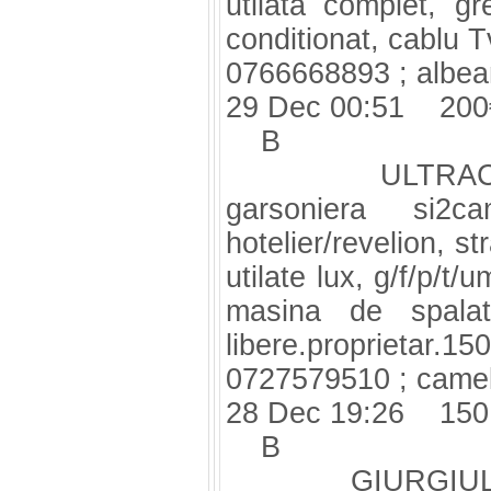
utilata complet, gr
conditionat, cablu Tv
0766668893 ;
albe
29 Dec 00:51 200
B
ULTRACENTRAL
garsoniera si2ca
hotelier/revelion, s
utilate lux, g/f/p/t/u
masina de spalat
libere.proprietar.150
0727579510 ;
came
28 Dec 19:26 150
B
GIURGIULUI sos