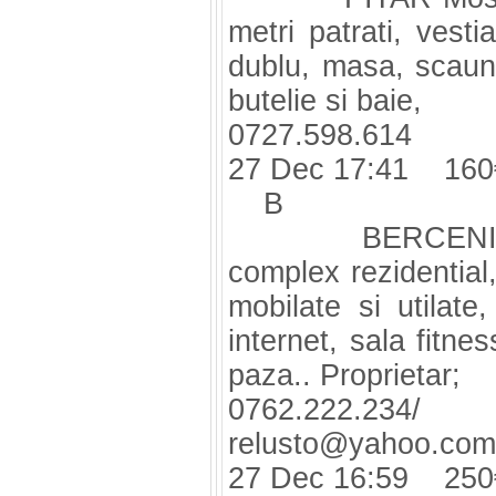
metri patrati, vest
dublu, masa, scaune,
butelie si baie,
0727.598.614
27 Dec 17:41 160
B
BERCENI, Giurg
complex rezidential
mobilate si utilate,
internet, sala fitne
paza.. Proprietar;
0762.222.23
relusto@yahoo.com
27 Dec 16:59 250