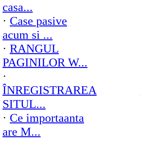
casa...
·
Case pasive
acum si ...
·
RANGUL
PAGINILOR W...
·
ÎNREGISTRAREA
SITUL...
·
Ce importaanta
are M...