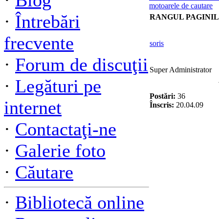
·
Blog
motoarele de cautare
·
Întrebări
RANGUL PAGINIL
frecvente
soris
·
Forum de discuţii
Super Administrator
·
Legături pe
Postări:
36
internet
Înscris:
20.04.09
·
Contactaţi-ne
·
Galerie foto
·
Căutare
·
Bibliotecă online