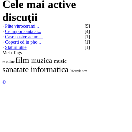
Cele mai active
discuţii
·
Plite vitrocerami...
[5]
·
Ce importaanta ar...
[4]
·
Case pasive acum ...
[1]
·
Coperti cd in pho...
[1]
·
Sfaturi utile
[1]
Meta Tags
film
muzica
music
tv online
sanatate
informatica
lifestyle
sex
©