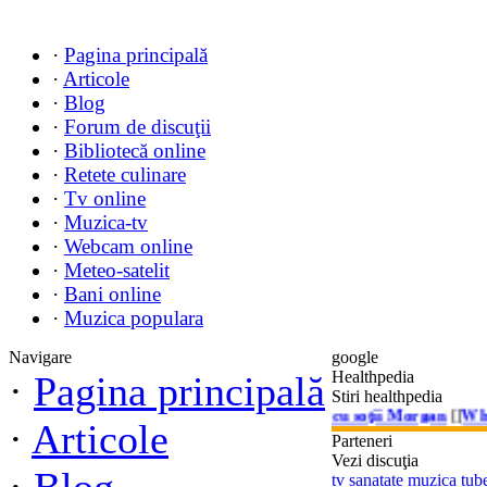
·
Pagina principală
·
Articole
·
Blog
·
Forum de discuţii
·
Bibliotecă online
·
Retete culinare
·
Tv online
·
Muzica-tv
·
Webcam online
·
Meteo-satelit
·
Bani online
·
Muzica populara
Navigare
google
Healthpedia
·
Pagina principală
Stiri healthpedia
r About the Morgans? (2009) Ce-o fi cu soţii Morgan
[]
When in Ro
·
Articole
Parteneri
Vezi discuţia
tv sanatate muzica tub