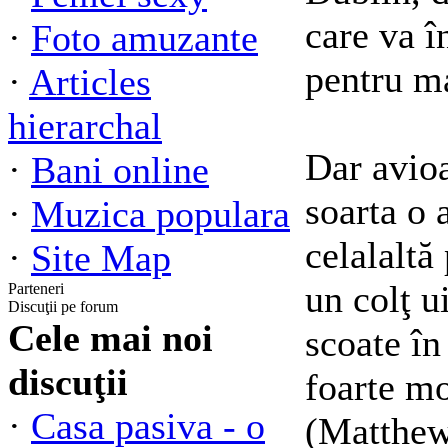
care va î
·
Foto amuzante
pentru m
·
Articles
hierarchal
Dar avio
·
Bani online
soarta o 
·
Muzica populara
celalaltă 
·
Site Map
un colţ ui
Parteneri
Discuţii pe forum
Cele mai noi
scoate în
discuţii
foarte m
·
Casa pasiva - o
(Matthew