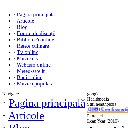
·
Pagina principală
·
Articole
·
Blog
·
Forum de discuţii
·
Bibliotecă online
·
Retete culinare
·
Tv online
·
Muzica-tv
·
Webcam online
·
Meteo-satelit
·
Bani online
·
Muzica populara
Navigare
google
Healthpedia
·
Pagina principală
Stiri healthpedia
Did You Hear About the Morgans? (2009) Ce-o fi cu soţii M
·
Articole
Parteneri
Leap Year (2010)