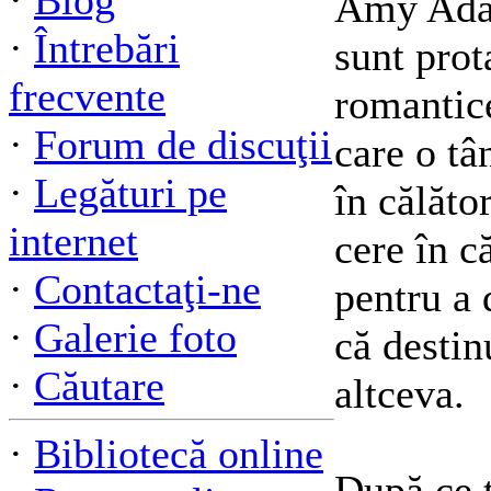
·
Blog
Amy Ada
·
Întrebări
sunt prot
frecvente
romantic
·
Forum de discuţii
care o tâ
·
Legături pe
în călător
internet
cere în c
·
Contactaţi-ne
pentru a 
·
Galerie foto
că destin
·
Căutare
altceva.
·
Bibliotecă online
După ce t