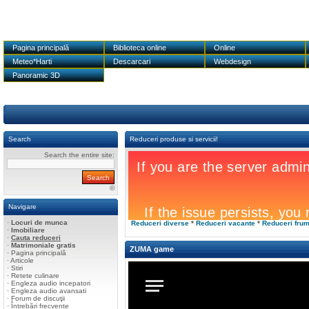
Pagina principală
Biblioteca online
Online
Meteo*Harti
Descarcari
Webdesign
Panoramic 3D
Search
Reduceri produse si servicii!
Search the entire site:
©
Navigare
·
Locuri de munca
Reduceri diverse
*
Reduceri vacante
*
Reduceri fru
·
Imobiliare
·
Cauta reduceri
·
Matrimoniale gratis
ZUMA game
·
Pagina principală
·
Articole
·
Stiri
·
Retete culinare
·
Engleza audio incepatori
·
Engleza audio avansati
·
Forum de discuţii
·
Întrebări frecvente