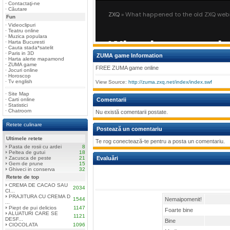
·
Contactaţi-ne
·
Căutare
Fun
·
Videoclipuri
·
Teatru online
·
Muzica populara
·
Harta Bucuresti
·
Cauta stada*satelit
·
Paris in 3D
ZUMA game Information
·
Harta alerte mapamond
·
ZUMA game
FREE ZUMA game online
·
Jocuri online
·
Horoscop
·
Tv english
View Source:
http://zuma.zxq.net/index/index.swf
·
Site Map
·
Carti online
Comentarii
·
Statistici
·
Chatroom
Nu există comentarii postate.
Retete culinare
Postează un comentariu
Ultimele retete
Te rog conectează-te pentru a posta un comentariu.
Pasta de rosii cu ardei
8
Peltea de gutui
18
Zacusca de peste
21
Evaluări
Gem de prune
15
Ghiveci in conserva
32
Retete de top
CREMA DE CACAO SAU
2034
CI...
PRAJITURA CU CREMA D
1544
Nemaipomenit!
...
Piept de pui delicios
1147
Foarte bine
ALUATURI CARE SE
1121
DESF...
Bine
CIOCOLATA
1096