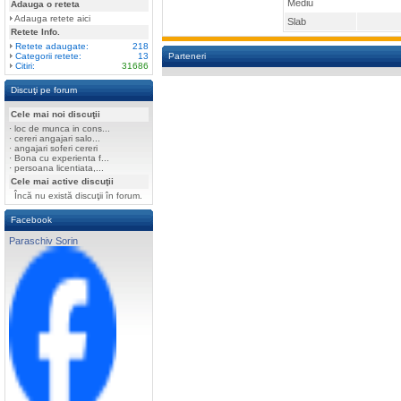
Mediu
Adauga o reteta
Adauga retete aici
Slab
Retete Info.
Retete adaugate:
218
Categorii retete:
13
Parteneri
Citiri:
31686
Discuţi pe forum
Cele mai noi discuţii
·
loc de munca in cons...
·
cereri angajari salo...
·
angajari soferi cereri
·
Bona cu experienta f...
·
persoana licentiata,...
Cele mai active discuţii
Încă nu există discuţii în forum.
Facebook
Paraschiv Sorin