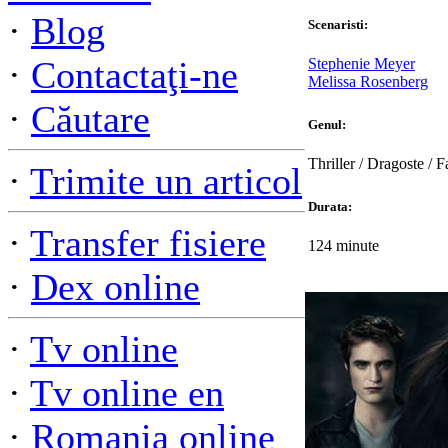
·
Blog
Scenaristi:
·
Contactaţi-ne
Stephenie Meyer
Melissa Rosenberg
·
Căutare
Genul:
Thriller / Dragoste / F
·
Trimite un articol
Durata:
·
Transfer fisiere
124 minute
·
Dex online
·
Tv online
·
Tv online en
·
Romania online