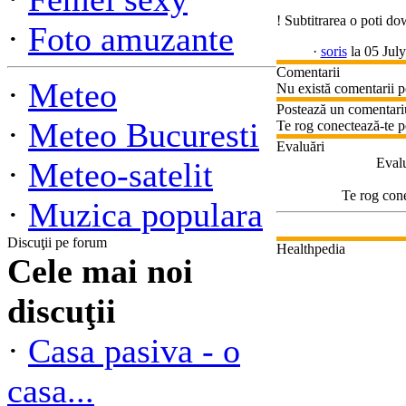
! Subtitrarea o poti d
·
Foto amuzante
·
soris
la 05 Jul
Comentarii
·
Meteo
Nu există comentarii p
Postează un comentari
·
Meteo Bucuresti
Te rog conectează-te p
Evaluări
Evalu
·
Meteo-satelit
Te rog cone
·
Muzica populara
Discuţii pe forum
Healthpedia
Cele mai noi
discuţii
·
Casa pasiva - o
casa...