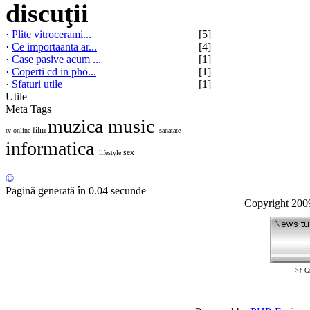
discuţii
·
Plite vitrocerami...
[5]
·
Ce importaanta ar...
[4]
·
Case pasive acum ...
[1]
·
Coperti cd in pho...
[1]
·
Sfaturi utile
[1]
Utile
Meta Tags
muzica
music
film
tv online
sanatate
informatica
sex
lifestyle
©
Pagină generată în 0.04 secunde
Copyright 20
>↑ Gr