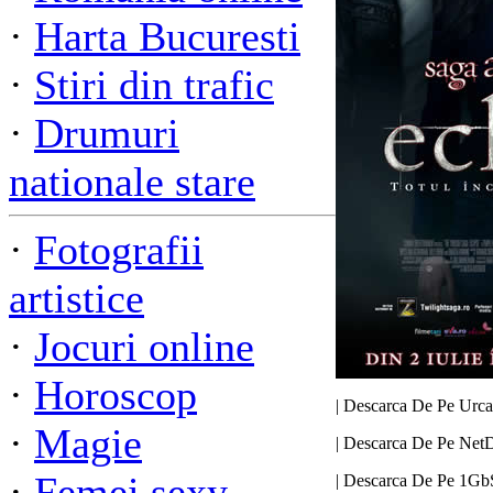
·
Harta Bucuresti
·
Stiri din trafic
·
Drumuri
nationale stare
·
Fotografii
artistice
·
Jocuri online
·
Horoscop
| Descarca De Pe Urca
·
Magie
| Descarca De Pe NetD
·
Femei sexy
| Descarca De Pe 1Gb