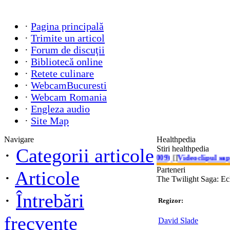
·
Pagina principală
·
Trimite un articol
·
Forum de discuţii
·
Bibliotecă online
·
Retete culinare
·
WebcamBucuresti
·
Webcam Romania
·
Engleza audio
·
Site Map
Navigare
Healthpedia
Stiri healthpedia
·
Categorii articole
How to Make Love to a Woman (2009)
[]
Videoclipul sapta
Parteneri
·
Articole
The Twilight Saga: Ec
·
Întrebări
Regizor:
frecvente
David Slade