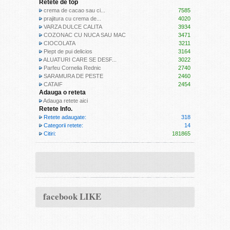
Retete de top
crema de cacao sau ci...
7585
prajitura cu crema de...
4020
VARZA DULCE CALITA
3934
COZONAC CU NUCA SAU MAC
3471
CIOCOLATA
3211
Piept de pui delicios
3164
ALUATURI CARE SE DESF...
3022
Parfeu Cornelia Rednic
2740
SARAMURA DE PESTE
2460
CATAIF
2454
Adauga o reteta
Adauga retete aici
Retete Info.
Retete adaugate:
318
Categorii retete:
14
Citiri:
181865
facebook LIKE