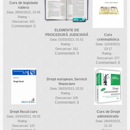
Curs de legislatie
rutiera
Data: 28/02/2013, 23:45
Rating: -
Descarcari: 421
Commentarii: 0
ELEMENTE DE
Curs
PROCEDURĂ JUDICIARĂ
criminalistica
Data: 01/03/2013, 01:51
Data: 11/03/2013,
Rating: -
23:17
Descarcari: 161
Commentarii: 0
Rating: -
Descarcari: 277
Commentarii: 0
Drept european. Servicii
financiare
Data: 26/03/2013, 02:01
Rating: -
Descarcari: 105
Commentarii: 0
Drept fiscal curs
Curs de Drept
administrativ
Data: 20/03/2013, 00:25
Rating: -
Data: 26/03/2013,
Descarcari: 122
21:15