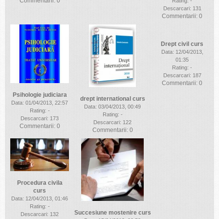
Commentarii: 0
Rating: -
Descarcari: 131
Commentarii: 0
Drept civil curs
Data: 12/04/2013,
01:35
Rating: -
Descarcari: 187
Commentarii: 0
Psihologie judiciara
drept international curs
Data: 01/04/2013, 22:57
Data: 03/04/2013, 00:49
Rating: -
Rating: -
Descarcari: 173
Descarcari: 122
Commentarii: 0
Commentarii: 0
Procedura civila
curs
Data: 12/04/2013, 01:46
Rating: -
Succesiune mostenire curs
Descarcari: 132