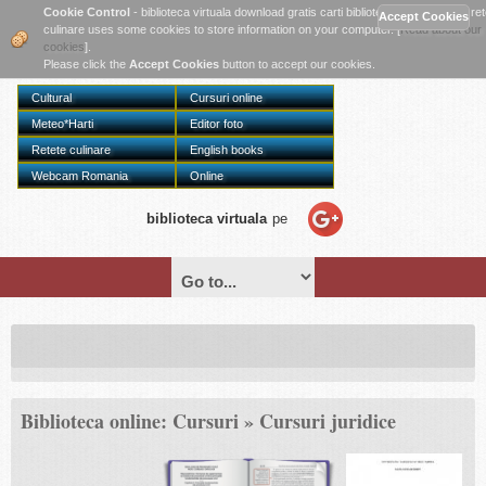
Twitter
Cookie Control
- biblioteca virtuala download gratis carti biblioteca online digitala re
culinare uses some cookies to store information on your computer. [
Read about our
cookies
].
Please click the
Accept Cookies
button to accept our cookies.
Cultural
Cursuri online
Meteo*Harti
Editor foto
Retete culinare
English books
Webcam Romania
Online
biblioteca virtuala
pe
Biblioteca online: Cursuri » Cursuri juridice