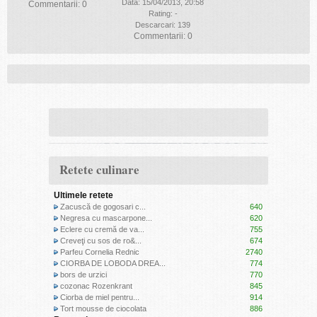
Data: 15/04/2013, 20:58
Commentarii: 0
Rating: -
Descarcari: 139
Commentarii: 0
Retete culinare
Ultimele retete
Zacuscă de gogosari c...
640
Negresa cu mascarpone...
620
Eclere cu cremă de va...
755
Creveţi cu sos de ro&...
674
Parfeu Cornelia Rednic
2740
CIORBA DE LOBODA DREA...
774
bors de urzici
770
cozonac Rozenkrant
845
Ciorba de miel pentru...
914
Tort mousse de ciocolata
886