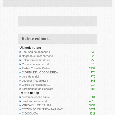
Retete culinare
Ultimele retete
Zacuscă de gogosari c...
639
Negresa cu mascarpone...
620
Eclere cu cremă de va...
755
Creveţi cu sos de ro&...
673
Parfeu Cornelia Rednic
2739
CIORBA DE LOBODA DREA...
774
bors de urzici
770
cozonac Rozenkrant
845
Ciorba de miel pentru...
914
Tort mousse de ciocolata
885
Retete de top
crema de cacao sau ci...
7584
prajitura cu crema de...
4019
VARZA DULCE CALITA
3934
COZONAC CU NUCA SAU MAC
3471
CIOCOLATA
3211