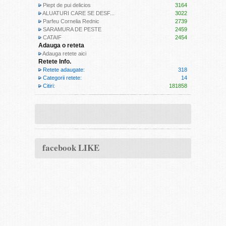
Piept de pui delicios
3164
ALUATURI CARE SE DESF...
3022
Parfeu Cornelia Rednic
2739
SARAMURA DE PESTE
2459
CATAIF
2454
Adauga o reteta
Adauga retete aici
Retete Info.
Retete adaugate:
318
Categorii retete:
14
Citiri:
181858
facebook LIKE