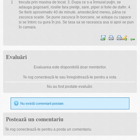
1
trecuta prin masina de tocat. 3. Dupa ce s-a înmuiat puţin, se
adauga gogosarii, rosiile fara pieliţe, sare, piper si foile de dafin. 4.
Se fierb aproximativ 40 de minute, amestecând mereu, pâna ce
zacusca scade. Se pune zacusca în borcane, se astupa cu capace
si se întorc cu gura în jos. Se lasa sa se raceasca asa si apoi se pun
în camara.
·
·
·
Evaluări
Evaluarea este disponibilă doar membrilor.
Te rog conectează-te sau înregistrează-te pentru a vota.
Nu au fost postate evaluări.
Nu există comentarii postate.
Postează un comentariu
Te rog conectează-te pentru a posta un comentariu.