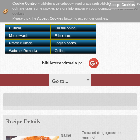
Twitter
Cookie Control
- biblioteca virtuala download gratis carti biblioteca online digitala re
culinare uses some cookies to store information on your computer. [
Read about our
cookies
].
Please click the
Accept Cookies
button to accept our cookies.
Cultural
Cursuri online
Meteo*Harti
Editor foto
Retete culinare
English books
Webcam Romania
Online
biblioteca virtuala
pe
Recipe Details
Zacuscă de gogosari cu
Name
morcovi