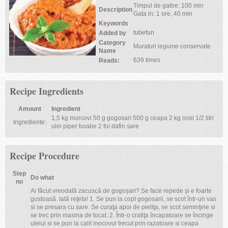
Timpul de gatire: 100 min
Description
Gata in: 1 ore, 40 min
Keywords
tubefun
Added by
Category
Muraturi legume conservate
Name
639 times
Reads:
Recipe Ingredients
Amount
Ingredient
1,5 kg morcovi 50 g gogosari 500 g ceapa 2 kg rosii 1/2 litri
Ingrediente:
ulei piper boabe 2 foi dafin sare
Recipe Procedure
Step
Do what
no
Ai făcut vreodată zacuscă de gogoșari? Se face repede și e foarte
gustoasă. Iată reţeta! 1. Se pun la copt gogosarii, se scot într-un vas
si se presara cu sare. Se curaţa apoi de pieliţa, se scot seminţele si
se trec prin masina de tocat. 2. Într-o cratiţa încapatoare se încinge
uleiul si se pun la calit mocovul trecut prin razatoare si ceapa