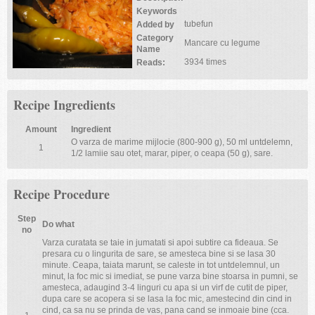
Keywords
tubefun
Added by
Category
Mancare cu legume
Name
3934 times
Reads:
Recipe Ingredients
Amount
Ingredient
O varza de marime mijlocie (800-900 g), 50 ml untdelemn,
1
1/2 lamiie sau otet, marar, piper, o ceapa (50 g), sare.
Recipe Procedure
Step
Do what
no
Varza curatata se taie in jumatati si apoi subtire ca fideaua. Se
presara cu o lingurita de sare, se amesteca bine si se lasa 30
minute. Ceapa, taiata marunt, se caleste in tot untdelemnul, un
minut, la foc mic si imediat, se pune varza bine stoarsa in pumni, se
amesteca, adaugind 3-4 linguri cu apa si un virf de cutit de piper,
dupa care se acopera si se lasa la foc mic, amestecind din cind in
cind, ca sa nu se prinda de vas, pana cand se inmoaie bine (cca.