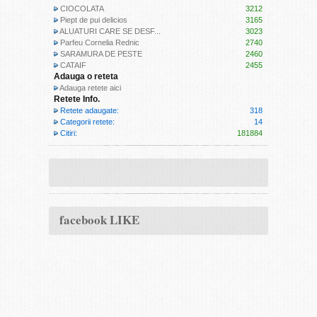
CIOCOLATA
3212
Piept de pui delicios
3165
ALUATURI CARE SE DESF...
3023
Parfeu Cornelia Rednic
2740
SARAMURA DE PESTE
2460
CATAIF
2455
Adauga o reteta
Adauga retete aici
Retete Info.
Retete adaugate:
318
Categorii retete:
14
Citiri:
181884
facebook LIKE