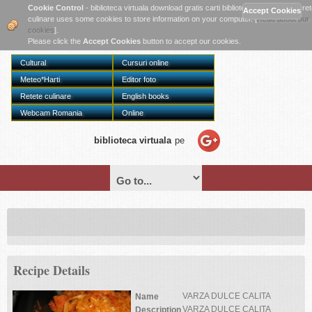
Twitter
Cookie Control
- biblioteca virtuala download gratis carti biblioteca online digitala re
culinare uses some cookies to store information on your computer. [
Read about our
cookies
].
Please click the
Accept Cookies
button to accept our cookies.
Cultural
Cursuri online
Meteo*Harti
Editor foto
Retete culinare
English books
Webcam Romania
Online
biblioteca virtuala
pe
Recipe Details
VARZA DULCE CALITA
Name
VARZA DULCE CALITA
Description