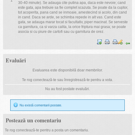
1
30-40 minute). Se adauga cite putina apa, daca este nevoie; cand
este gata, apa trebuie sa fie complet scazuta. Se poate da la cuptor,
tot acoperita, pana cand se inmoaie, amestecind si acolo, din cand
in cand. Daca se arde, se schimba repede in alt vas. Cand este
gata, se adauga marar tocat si facultativ, piper macinat. Se serveste
ca garnitura, ca si varza calita, la orice friptura mai grasa; se poate
asocia si cu piure de cartofi sau cu garnitura de orez.
·
·
·
Evaluări
Evaluarea este disponibilă doar membrilor.
Te rog conectează-te sau înregistrează-te pentru a vota.
Nu au fost postate evaluări.
Nu există comentarii postate.
Postează un comentariu
Te rog conectează-te pentru a posta un comentariu.