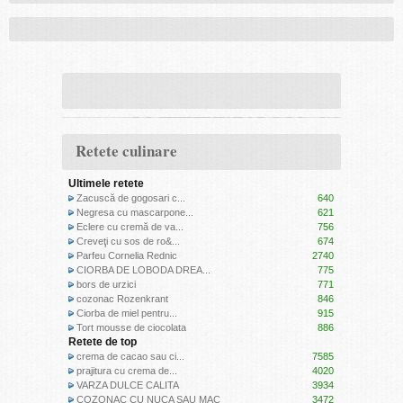
Retete culinare
Ultimele retete
Zacuscă de gogosari c...
640
Negresa cu mascarpone...
621
Eclere cu cremă de va...
756
Creveţi cu sos de ro&...
674
Parfeu Cornelia Rednic
2740
CIORBA DE LOBODA DREA...
775
bors de urzici
771
cozonac Rozenkrant
846
Ciorba de miel pentru...
915
Tort mousse de ciocolata
886
Retete de top
crema de cacao sau ci...
7585
prajitura cu crema de...
4020
VARZA DULCE CALITA
3934
COZONAC CU NUCA SAU MAC
3472