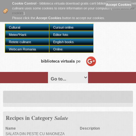
Twitter
Cookie Control
- biblioteca virtuala download gratis carti biblioteca online digitala re
culinare uses some cookies to store information on your computer. [
Read about our
cookies
].
Please click the
Accept Cookies
button to accept our cookies.
Cultural
Cursuri online
Meteo*Harti
Editor foto
Retete culinare
English books
Webcam Romania
Online
biblioteca virtuala
pe
Recipes in Category
Salate
Name
Description
SALATA DIN PESTE CU MAIONEZA