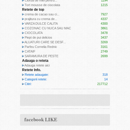
Ciorba de miel pentru...
1194
Tort mousse de ciocolata
1215
Retete de top
crema de cacao sau ci...
7927
prajitura cu crema de...
4337
VARZA DULCE CALITA
4300
COZONAC CU NUCA SAU MAC
3861
CIOCOLATA
3478
Piept de pui delicios
3437
ALUATURI CARE SE DESF...
3269
Parfeu Cornelia Rednic
3161
CATAIF
2749
SARAMURA DE PESTE
2699
Adauga o reteta
Adauga retete aici
Retete Info.
Retete adaugate:
318
Categorii retete:
14
Citiri:
217712
facebook LIKE