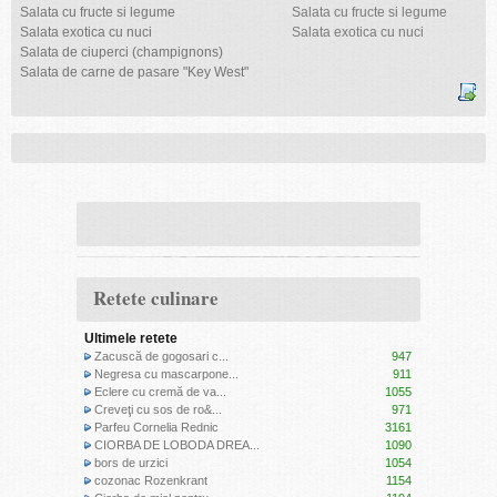
Salata cu fructe si legume
Salata cu fructe si legume
Salata exotica cu nuci
Salata exotica cu nuci
Salata de ciuperci (champignons)
Salata de carne de pasare "Key West"
Retete culinare
Ultimele retete
Zacuscă de gogosari c...
947
Negresa cu mascarpone...
911
Eclere cu cremă de va...
1055
Creveţi cu sos de ro&...
971
Parfeu Cornelia Rednic
3161
CIORBA DE LOBODA DREA...
1090
bors de urzici
1054
cozonac Rozenkrant
1154