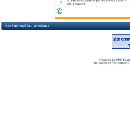
10 ratiuni importante pentru a evita cafeina
»
On: Sanatate
©
Pagină generată în 0.16 secunde
Powered by
PHP-Fusi
Released as free software