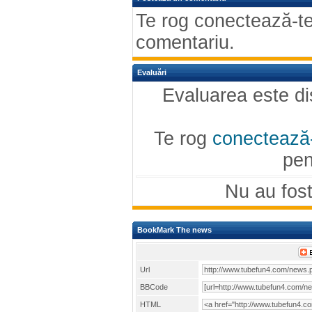
Te rog conectează-te
comentariu.
Evaluări
Evaluarea este di
Te rog
conectează
pen
Nu au fost
BookMark The news
Url
BBCode
HTML