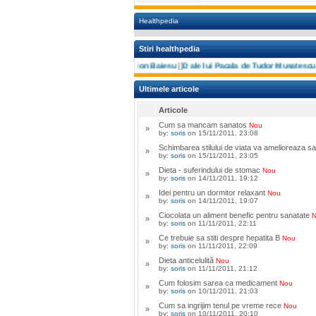
Healthpedia
Stiri healthpedia
Tanta si Costel de Ion Baiesu
[]
D ale lui Pacala de Tudor Musatescu
[]
Miha
Ultimele articole
Articole
Cum sa mancam sanatos
Nou
»
by:
soris
on 15/11/2011, 23:08
Schimbarea stilului de viata va amelioreaza s
»
by:
soris
on 15/11/2011, 23:05
Dieta - suferindului de stomac
Nou
»
by:
soris
on 14/11/2011, 19:12
Idei pentru un dormitor relaxant
Nou
»
by:
soris
on 14/11/2011, 19:07
Ciocolata un aliment benefic pentru sanatate
»
by:
soris
on 11/11/2011, 22:11
Ce trebuie sa stiti despre hepatita B
Nou
»
by:
soris
on 11/11/2011, 22:09
Dieta anticelulită
Nou
»
by:
soris
on 11/11/2011, 21:12
Cum folosim sarea ca medicament
Nou
»
by:
soris
on 10/11/2011, 21:03
Cum sa ingrijim tenul pe vreme rece
Nou
»
by:
soris
on 10/11/2011, 20:10