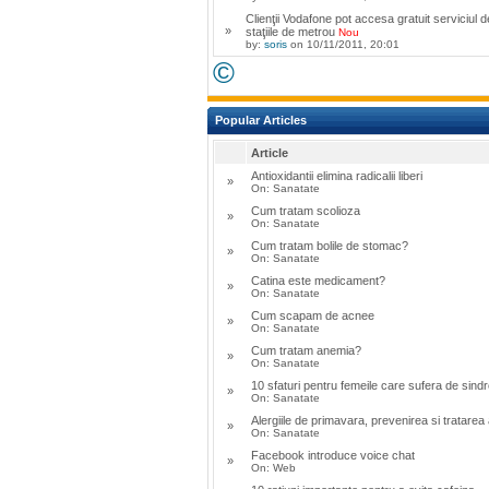
Clienţii Vodafone pot accesa gratuit serviciul d
»
staţiile de metrou
Nou
by:
soris
on 10/11/2011, 20:01
©
Popular Articles
Article
Antioxidantii elimina radicalii liberi
»
On: Sanatate
Cum tratam scolioza
»
On: Sanatate
Cum tratam bolile de stomac?
»
On: Sanatate
Catina este medicament?
»
On: Sanatate
Cum scapam de acnee
»
On: Sanatate
Cum tratam anemia?
»
On: Sanatate
10 sfaturi pentru femeile care sufera de sin
»
On: Sanatate
Alergiile de primavara, prevenirea si tratarea
»
On: Sanatate
Facebook introduce voice chat
»
On: Web