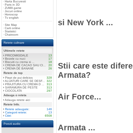
·
Harta Bucuresti
·
Paris in 3D
·
ZUMA game
·
Jocuri online
·
Horoscop
·
Tv english
si New York ...
·
Site Map
·
Carti online
·
Statistici
·
Chatroom
Retete culinare
Ultimele retete
PRICOMIGDALE
13
Bezele cu nuci
17
Biscuiti cu crema si ...
18
Stii care este difer
CREMA DE CACAO SAU CI...
20
CREMA DE BANANE
26
Armata?
Retete de top
Piept de pui delicios
328
ALUATURI CARE SE DESF...
322
PRAJITURA CU CREMA D ...
313
SARAMURA DE PESTE
313
CIOCOLATA
297
Air Force...
Adauga o reteta
Adauga retete aici
Retete Info.
Retete adaugate:
146
Categorii retete:
13
Citiri:
6508
Poezii audio
Armata ...