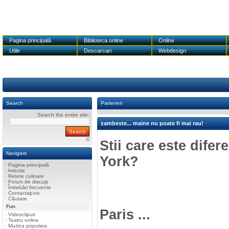
Pagina principală
Biblioteca online
Online
Utile
Descarcari
Webdesign
Search
Parteneri
Search the entire site:
zambeste... maine nu poate fi mai rau!
©
Stii care este difer
Navigare
York?
·
Pagina principală
·
Articole
·
Retete culinare
·
Forum de discuţii
·
Întrebări frecvente
·
Contactaţi-ne
·
Căutare
Fun
Paris ...
·
Videoclipuri
·
Teatru online
·
Muzica populara