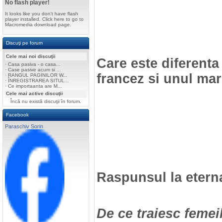
No flash player!
It looks like you don't have flash
player installed. Click here to go to
Macromedia download page.
Discuţi pe forum
Cele mai noi discuţii
Care este diferenta
·
Casa pasiva - o casa...
·
Case pasive acum si ...
francez si unul ma
·
RANGUL PAGINILOR W...
·
ÎNREGISTRAREA SITUL...
·
Ce importaanta are M...
Cele mai active discuţii
Încă nu există discuţii în forum.
Facebook
Paraschiv Sorin
Raspunsul la eterna
De ce traiesc femei