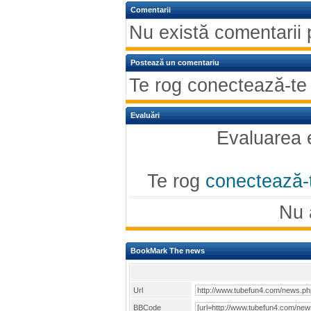
Comentarii
Nu există comentarii 
Postează un comentariu
Te rog conectează-te
Evaluări
Evaluarea e
Te rog
conectează-
Nu 
BookMark The news
Url
BBCode