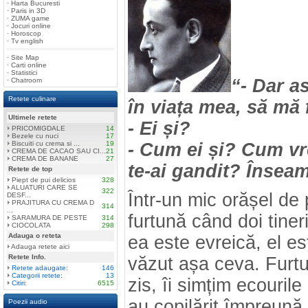
·
Harta Bucuresti
·
Paris in 3D
·
ZUMA game
·
Jocuri online
·
Horoscop
·
Tv english
·
Site Map
·
Carti online
·
Statistici
“- Dar a
·
Chatroom
Retete culinare
în viața mea, să mă f
Ultimele retete
- Ei și?
PRICOMIGDALE
14
Bezele cu nuci
17
Biscuiti cu crema si ...
19
- Cum ei și? Cum vre
CREMA DE CACAO SAU CI...
21
CREMA DE BANANE
27
te-ai gandit? Înseam
Retete de top
Piept de pui delicios
328
ALUATURI CARE SE
322
Într-un mic orășel de
DESF...
PRAJITURA CU CREMA D
314
...
furtună când doi tineri
SARAMURA DE PESTE
314
CIOCOLATA
298
Adauga o reteta
ea este evreică, el es
Adauga retete aici
Retete Info.
văzut așa ceva. Furt
Retete adaugate:
146
Categorii retete:
13
zis, îi simțim ecourile
Citiri:
6515
au copilărit împreună f
Poezii audio