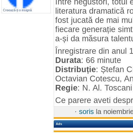
între negustori, totul
literatura dramatică 
Creează-ți o insignă
fost jucată de mai mul
fiecare generație sim
a-și da măsura talentu
Înregistrare din anul 
Durata
: 66 minute
Distribuție
: Ștefan 
Octavian Cotescu, Anc
Regie
: N. Al. Toscani
Ce parere aveti desp
·
soris
la noiembri
Ads