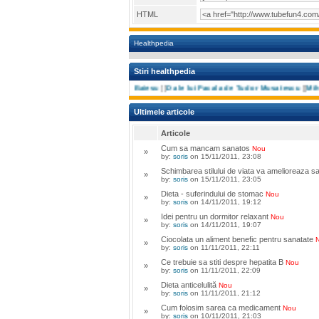
HTML
Healthpedia
Stiri healthpedia
Tanta si Costel de Ion Baiesu
[]
D ale lui Pacala de Tudor Musatescu
[]
Mihail S
Ultimele articole
Articole
Cum sa mancam sanatos
Nou
»
by:
soris
on 15/11/2011, 23:08
Schimbarea stilului de viata va amelioreaza s
»
by:
soris
on 15/11/2011, 23:05
Dieta - suferindului de stomac
Nou
»
by:
soris
on 14/11/2011, 19:12
Idei pentru un dormitor relaxant
Nou
»
by:
soris
on 14/11/2011, 19:07
Ciocolata un aliment benefic pentru sanatate
»
by:
soris
on 11/11/2011, 22:11
Ce trebuie sa stiti despre hepatita B
Nou
»
by:
soris
on 11/11/2011, 22:09
Dieta anticelulită
Nou
»
by:
soris
on 11/11/2011, 21:12
Cum folosim sarea ca medicament
Nou
»
by:
soris
on 10/11/2011, 21:03