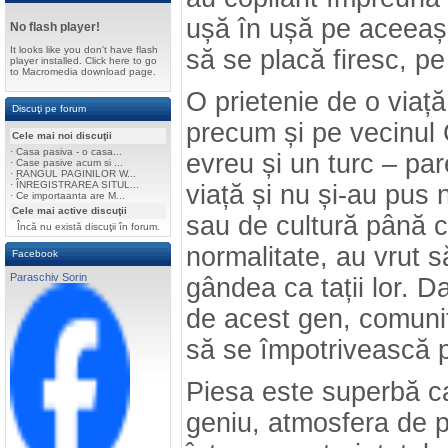
ușă în ușă pe aceeaș
No flash player!
It looks like you don't have flash
să se placă firesc, p
player installed. Click here to go
to Macromedia download page.
O prietenie de o viață 
Discuţi pe forum
precum și pe vecinul 
Cele mai noi discuţii
·
Casa pasiva - o casa...
evreu și un turc – par
·
Case pasive acum si ...
·
RANGUL PAGINILOR W...
·
ÎNREGISTRAREA SITUL...
viață și nu și-au pus 
·
Ce importaanta are M...
Cele mai active discuţii
sau de cultură până câ
Încă nu există discuţii în forum.
normalitate, au vrut 
Facebook
Paraschiv Sorin
gândea ca tații lor. D
de acest gen, comunita
să se împotrivească pe
Piesa este superbă ca 
geniu, atmosfera de 