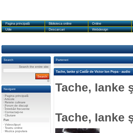
Pagina principală
Biblioteca online
Online
Utile
Descarcari
Webdesign
Search
Parteneri
Search the entire site:
Tache, Ianke şi Cadâr de Victor Ion Popa - audio
©
Tache, Ianke 
Navigare
·
Pagina principală
·
Articole
·
Retete culinare
·
Forum de discuţii
·
Întrebări frecvente
·
Contactaţi-ne
Tache, Ianke 
·
Căutare
Fun
·
Videoclipuri
·
Teatru online
·
Muzica populara