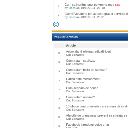
Cum sa ingrijim tenul pe vreme rece
Nou
»
by:
soris
on 10/11/2011, 20:10
Clienţii Vodafone pot accesa gratuit serviciul d
»
by:
soris
on 10/11/2011, 20:01
©
Popular Articles
Article
Antioxidantii elimina radicalii liberi
»
On: Sanatate
Cum tratam scolioza
»
On: Sanatate
Cum tratam bolile de stomac?
»
On: Sanatate
Catina este medicament?
»
On: Sanatate
Cum scapam de acnee
»
On: Sanatate
Cum tratam anemia?
»
On: Sanatate
10 sfaturi pentru femeile care sufera de sin
»
On: Sanatate
Alergiile de primavara, prevenirea si tratare
»
On: Sanatate
Facebook introduce voice chat
»
On: Web