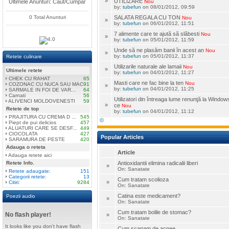
»
UTILIZARE
Ultimele Anunturi: Caut/Cumpar
Nou
by:
tubefun
on 08/01/2012, 09:59
0 Total Anunturi
SALATA REGALA CU TON
Nou
»
by:
tubefun
on 06/01/2012, 11:51
7 alimente care te ajută să slăbesti
Nou
»
by:
tubefun
on 05/01/2012, 11:59
Unde să ne plasăm banii în acest an
Nou
»
by:
tubefun
on 05/01/2012, 11:37
Retete culinare
Utilizarile naturale ale lamaii
Nou
»
Ultimele retete
by:
tubefun
on 04/01/2012, 11:27
CHEK CU RAHAT
65
Masti care ne fac bine la ten
Nou
COZONAC CU NUCA SAU MAC
91
»
by:
tubefun
on 04/01/2012, 11:25
SARMALE IN FOI DE VAR...
64
Carnati
56
Utilizatori din întreaga lume renunţă la Window
ALIVENCI MOLDOVENESTI
59
»
ce
Nou
Retete de top
by:
tubefun
on 04/01/2012, 11:12
PRAJITURA CU CREMA D ...
545
©
Piept de pui delicios
457
ALUATURI CARE SE DESF...
449
CIOCOLATA
427
Popular Articles
SARAMURA DE PESTE
420
Adauga o reteta
Article
Adauga retete aici
Retete Info.
Antioxidantii elimina radicalii liberi
»
On: Sanatate
Retete adaugate:
151
Categorii retete:
13
Cum tratam scolioza
»
Citiri:
9284
On: Sanatate
Catina este medicament?
Poezii audio
»
On: Sanatate
Cum tratam bolile de stomac?
No flash player!
»
On: Sanatate
It looks like you don't have flash
Cum scapam de acnee