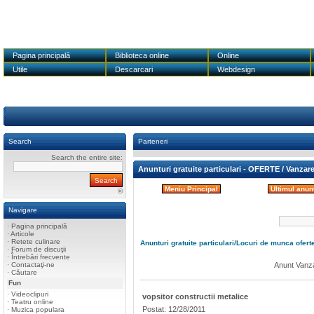
Pagina principală
Biblioteca online
Online
Utile
Descarcari
Webdesign
Search
Parteneri
Search the entire site:
Anunturi gratuite particulari - OFERTE / Vanzar
Meniu Principal
Ultimul anun
©
Navigare
·
Pagina principală
·
Articole
·
Retete culinare
Anunturi gratuite particulari/
Locuri de munca ofert
·
Forum de discuţii
·
Întrebări frecvente
·
Contactaţi-ne
Anunt Vanza
·
Căutare
Fun
·
Videoclipuri
vopsitor constructii metalice
·
Teatru online
Postat: 12/28/2011
·
Muzica populara