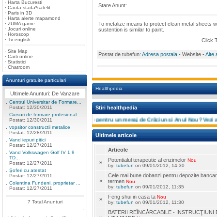
·
Harta Bucuresti
Stare Anunt:
·
Cauta stada*satelit
·
Paris in 3D
·
Harta alerte mapamond
·
ZUMA game
To metalize means to protect clean metal sheets wit
·
Jocuri online
sustention is similar to paint.
·
Horoscop
·
Tv english
Click 
·
Site Map
Postat de tubefun:
Adresa postala
- Website -
Alte 
·
Carti online
·
Statistici
·
Chatroom
Anunturi gratuite particulari
Healthpedia
Ultimele Anunturi: De Vanzare
.
Centrul Universitar de Formare...
Postat: 12/30/2011
Stiri healthpedia
.
Cursuri de formare profesional...
ne asteapta in 2012
[]
N-ai inspiraţie pentru un mesaj de Crăciun și Anul Nou? Vezi aici 
Postat: 12/30/2011
.
vopsitor constructii metalice
Postat: 12/28/2011
Ultimele articole
.
Vand iepuri pitici
Postat: 12/27/2011
Articole
.
Vand Volkswagen Golf IV 1,9
TD...
Potentialul terapeutic al enzimelor
Nou
»
Postat: 12/27/2011
by:
tubefun
on 09/01/2012, 14:30
.
Şoferi cu atestat
Cele mai bune dobanzi pentru depozite bancar
Postat: 12/27/2011
»
termen
Nou
.
Colentina Fundeni, proprietar ...
by:
tubefun
on 09/01/2012, 11:35
Postat: 12/27/2011
Feng shui in casa ta
Nou
»
7 Total Anunturi
by:
tubefun
on 09/01/2012, 11:30
BATERII REÎNCĂRCABILE - INSTRUCŢIUNI 