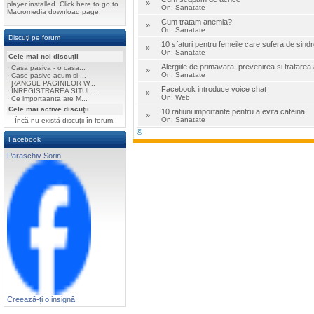
»
player installed. Click here to go to
On: Sanatate
Macromedia download page.
Cum tratam anemia?
»
On: Sanatate
Discuţi pe forum
10 sfaturi pentru femeile care sufera de sin
»
On: Sanatate
Cele mai noi discuţii
Alergiile de primavara, prevenirea si tratarea
·
Casa pasiva - o casa...
»
On: Sanatate
·
Case pasive acum si ...
·
RANGUL PAGINILOR W...
Facebook introduce voice chat
·
ÎNREGISTRAREA SITUL...
»
On: Web
·
Ce importaanta are M...
Cele mai active discuţii
10 ratiuni importante pentru a evita cafeina
»
On: Sanatate
Încă nu există discuţii în forum.
©
Facebook
Paraschiv Sorin
Creează-ți o insignă